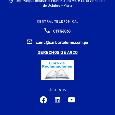
Urb. Parque Industrial Piura Futura Mz. H Lt. 10 Veintiseis
de Octubre - Piura
CENTRAL TELEFÓNICA:
01 7176868
camc@sanbartolome.com.pe
DERECHOS DE ARCO
SÍGUENOS: