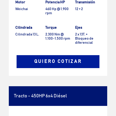
Motor
Potencia HP
Transmisión
Weichai
460 Hp @ 1,900
12 + 2
rpm
Cilindrada
Torque
Ejes
Cilindrada 13 L.
2,300 Nm @
2 x 13T. +
1,100-1,500 rpm
Bloqueo de
diferencial
QUIERO COTIZAR
Tracto - 450HP 6x4 Diésel