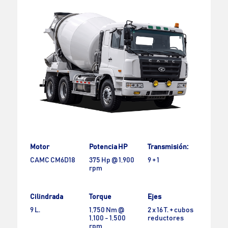
Motor
Potencia HP
Transmisión:
CAMC CM6D18
375 Hp @ 1,900
9 + 1
rpm
Cilindrada
Torque
Ejes
9 L.
1,750 Nm @
2 x 16 T. + cubos
1,100 - 1,500
reductores
rpm