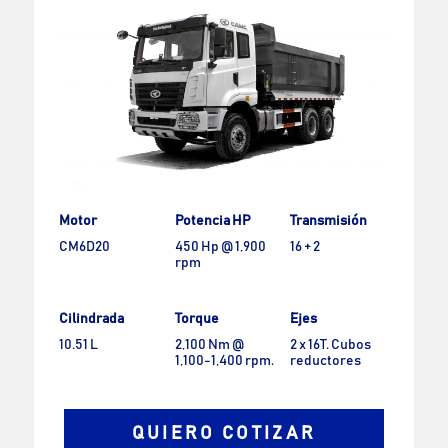
Motor
Potencia HP
Transmisión
CM6D20
450 Hp @ 1,900
16 + 2
rpm
Cilindrada
Torque
Ejes
10.51 L
2,100 Nm @
2 x 16T. Cubos
1,100-1,400 rpm.
reductores
QUIERO COTIZAR