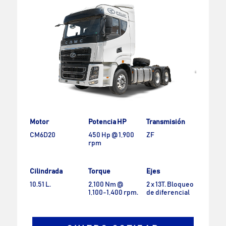
Motor
Potencia HP
Transmisión
CM6D20
450 Hp @ 1,900
ZF
rpm
Cilindrada
Torque
Ejes
10.51 L.
2,100 Nm @
2 x 13T. Bloqueo
1,100-1,400 rpm.
de diferencial