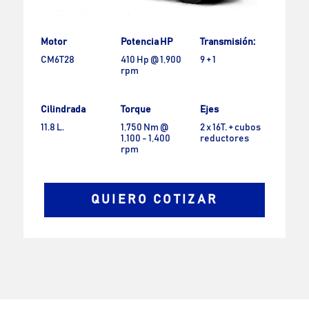
Motor
Potencia HP
Transmisión:
CM6T28
410 Hp @ 1,900
9 + 1
rpm
Cilindrada
Torque
Ejes
11.8 L.
1,750 Nm @
2 x 16T. + cubos
1,100 - 1,400
reductores
rpm
QUIERO COTIZAR